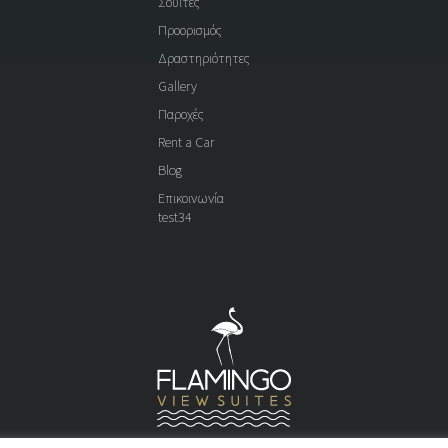
Σουίτες
Προορισμός
Δραστηριότητες
Gallery
Παροχές
Rent a Car
Blog
Επικοινωνία
test34