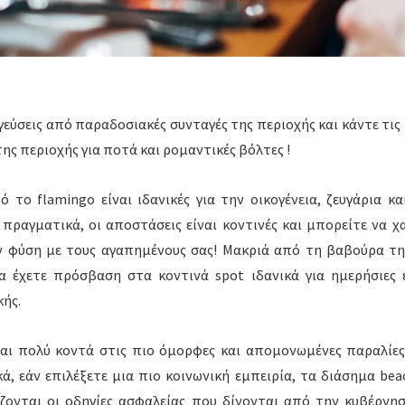
εύσεις από παραδοσιακές συνταγές της περιοχής και κάντε τις
ης περιοχής για ποτά και ρομαντικές βόλτες !
ό το flamingo είναι ιδανικές για την οικογένεια, ζευγάρια κ
 πραγματικά, οι αποστάσεις είναι κοντινές και μπορείτε να χ
 φύση με τους αγαπημένους σας! Μακριά από τη βαβούρα τη
α έχετε πρόσβαση στα κοντινά spot ιδανικά για ημερήσιες 
κής.
αι πολύ κοντά στις πιο όμορφες και απομονωμένες παραλίε
κά, εάν επιλέξετε μια πιο κοινωνική εμπειρία, τα διάσημα bea
ονται οι οδηγίες ασφαλείας που δίνονται από την κυβέρνη