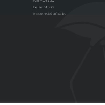
Family Loft Suite
Deluxe Loft Suite
Interconnected Loft Suites
test35