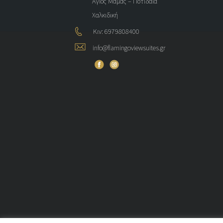
Άγιος Μάμας – Ποτίδαια
Χαλκιδική
Κιν: 6979808400
info@flamingoviewsuites.gr