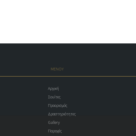
ΜΕΝΟΥ
Αρχική
Σουίτες
Προορισμός
Δραστηριότητες
Gallery
Παροχές