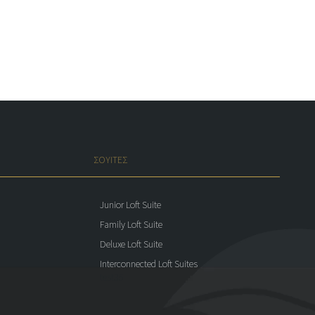
ΣΟΥΙΤΕΣ
Junior Loft Suite
Family Loft Suite
Deluxe Loft Suite
Interconnected Loft Suites
test35