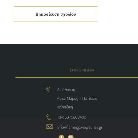
Δημοσίευση σχολίου
ΕΠΙΚΟΙΝΩΝΙΑ
Διεύθυνση
Άγιος Μάμας – Ποτίδαια
Χαλκιδική
Κιν: 6979808400
info@flamingoviewsuites.gr