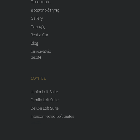
Προορισμός
Δραστηριότητες
Gallery
Παροχές
Rent a Car
Blog
Επικοινωνία
test34
ΣΟΥΙΤΕΣ
Junior Loft Suite
Family Loft Suite
Deluxe Loft Suite
Interconnected Loft Suites
test35