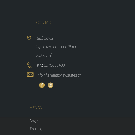
CONTACT
Διεύθυνση
Άγιος Μάμας – Ποτίδαια
Χαλκιδική
Κιν: 6979808400
info@flamingoviewsuites.gr
ΜΕΝΟΥ
Αρχική
Σουίτες