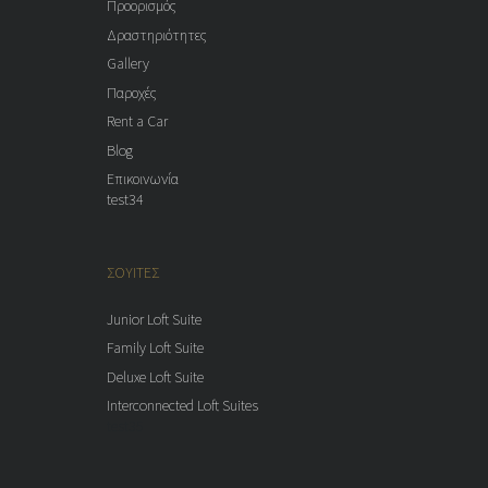
Προορισμός
Δραστηριότητες
Gallery
Παροχές
Rent a Car
Blog
Επικοινωνία
test34
ΣΟΥΙΤΕΣ
Junior Loft Suite
Family Loft Suite
Deluxe Loft Suite
Interconnected Loft Suites
test35