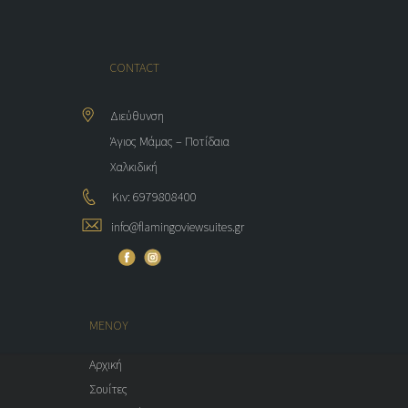
CONTACT
Διεύθυνση
Άγιος Μάμας – Ποτίδαια
Χαλκιδική
Κιν: 6979808400
info@flamingoviewsuites.gr
ΜΕΝΟΥ
Αρχική
Σουίτες