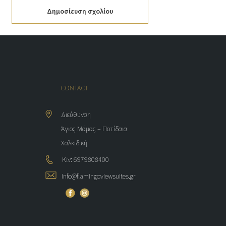
Δημοσίευση σχολίου
CONTACT
Διεύθυνση
Άγιος Μάμας – Ποτίδαια
Χαλκιδική
Κιν: 6979808400
info@flamingoviewsuites.gr