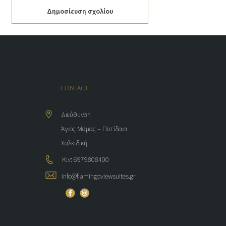
Δημοσίευση σχολίου
CONTACT
Διεύθυνση
Άγιος Μάμας – Ποτίδαια
Χαλκιδική
Κιν: 6979808400
info@flamingoviewsuites.gr