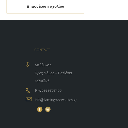
Δημοσίευση σχολίου
CONTACT
Διεύθυνση
Άγιος Μάμας – Ποτίδαια
Χαλκιδική
Κιν: 6979808400
info@flamingoviewsuites.gr