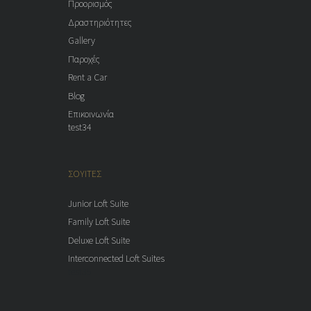
Προορισμός
Δραστηριότητες
Gallery
Παροχές
Rent a Car
Blog
Επικοινωνία
test34
ΣΟΥΙΤΕΣ
Junior Loft Suite
Family Loft Suite
Deluxe Loft Suite
Interconnected Loft Suites
test35