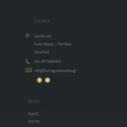
CONTACT
Διεύθυνση
Άγιος Μάμας – Ποτίδαια
Χαλκιδική
Κιν: 6979808400
info@flamingoviewsuites.gr
ΜΕΝΟΥ
Αρχική
Σουίτες