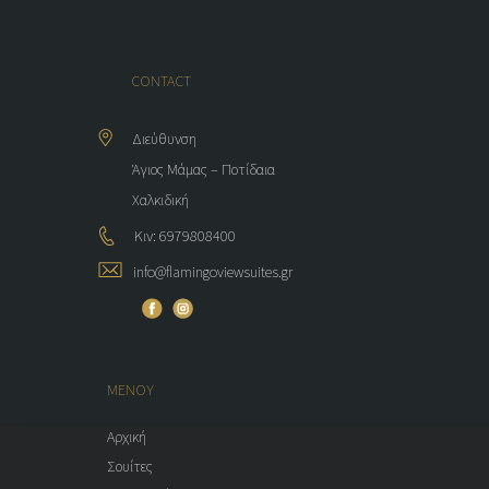
CONTACT
Διεύθυνση
Άγιος Μάμας – Ποτίδαια
Χαλκιδική
Κιν: 6979808400
info@flamingoviewsuites.gr
ΜΕΝΟΥ
Αρχική
Σουίτες