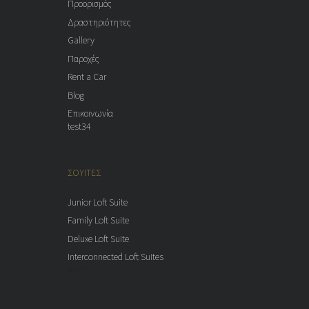
Προορισμός
Δραστηριότητες
Gallery
Παροχές
Rent a Car
Blog
Επικοινωνία
test34
ΣΟΥΙΤΕΣ
Junior Loft Suite
Family Loft Suite
Deluxe Loft Suite
Interconnected Loft Suites
test35