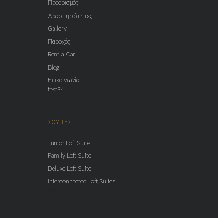
Προορισμός
Δραστηριότητες
Gallery
Παροχές
Rent a Car
Blog
Επικοινωνία
test34
ΣΟΥΙΤΕΣ
Junior Loft Suite
Family Loft Suite
Deluxe Loft Suite
Interconnected Loft Suites
test35