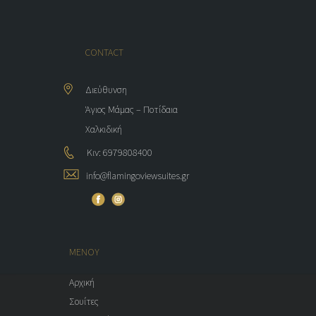
CONTACT
Διεύθυνση
Άγιος Μάμας – Ποτίδαια
Χαλκιδική
Κιν: 6979808400
info@flamingoviewsuites.gr
ΜΕΝΟΥ
Αρχική
Σουίτες